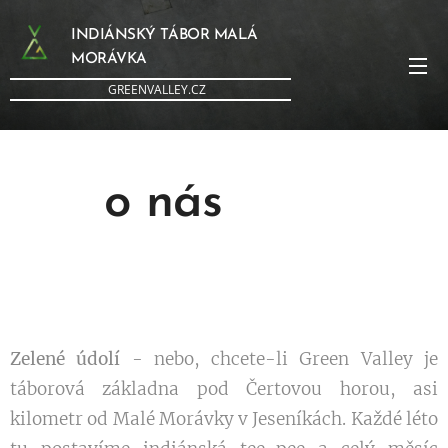
INDIÁNSKÝ TÁBOR MALÁ
MORÁVKA
GREENVALLEY.CZ
o nás
Zelené údolí
- nebo, chcete-li Green Valley je
táborová základna pod Čertovou horou, asi
kilometr od Malé Morávky v Jeseníkách. Každé léto