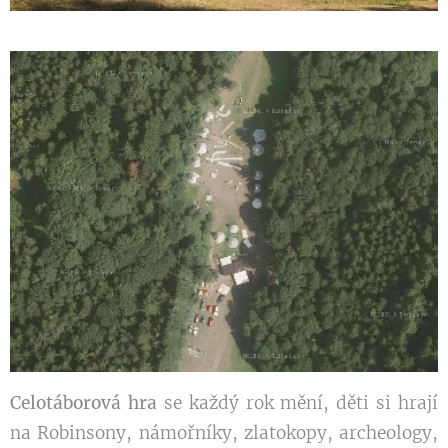
Celotáborová hra
se každý rok mění, děti si hrají
na Robinsony, námořníky, zlatokopy, archeology,