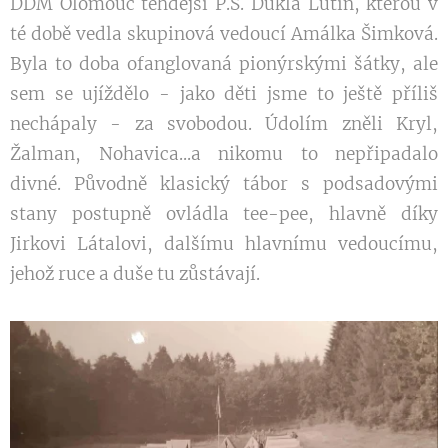
DDM Olomouc tehdejší P.S. Dukla Lutín, kterou v
té době vedla skupinová vedoucí Amálka Šimková.
Byla to doba ofanglovaná pionýrskými šátky, ale
sem se ujíždělo - jako děti jsme to ještě příliš
nechápaly - za svobodou. Údolím zněli Kryl,
Žalman, Nohavica...a nikomu to nepřipadalo
divné. Původně klasický tábor s podsadovými
stany postupně ovládla tee-pee, hlavně díky
Jirkovi Látalovi, dalšímu hlavnímu vedoucímu,
jehož ruce a duše tu zůstávají.