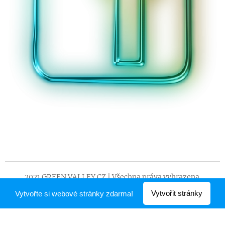
2021 GREEN VALLEY CZ | Všechna práva vyhrazena.
Vytvořeno službou
Webnode
Vytvořit stránky
Vytvořte si webové stránky zdarma!