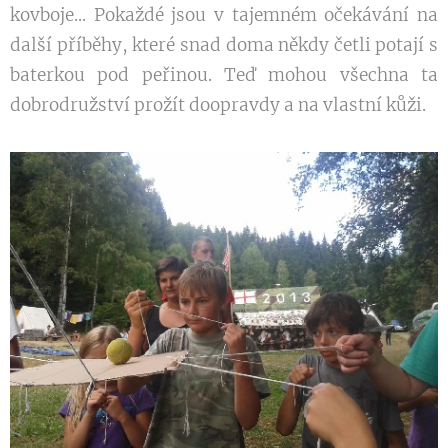
kovboje... Pokaždé jsou v tajemném očekávání na
další příběhy, které snad doma někdy četli potají s
baterkou pod peřinou. Teď mohou všechna ta
dobrodružství prožít doopravdy a na vlastní kůži.