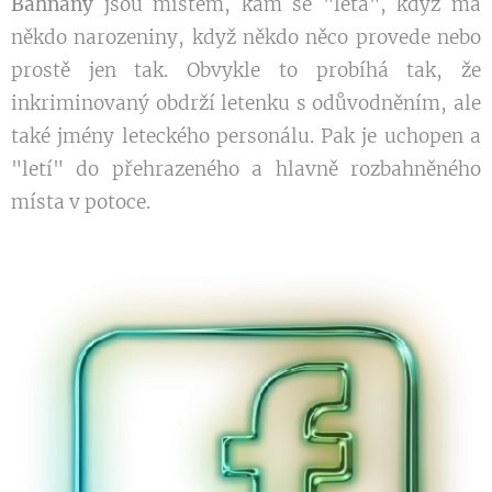
Bahňany
jsou místem, kam se "létá", když má
někdo narozeniny, když někdo něco provede nebo
prostě jen tak. Obvykle to probíhá tak, že
inkriminovaný obdrží letenku s odůvodněním, ale
také jmény leteckého personálu. Pak je uchopen a
"letí" do přehrazeného a hlavně rozbahněného
místa v potoce.