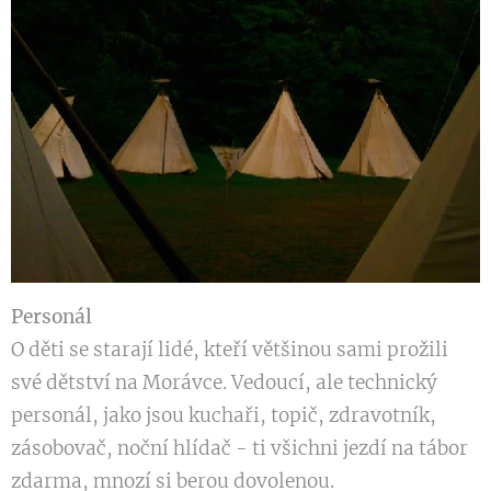
Personál
O děti se starají lidé, kteří většinou sami prožili
své dětství na Morávce. Vedoucí, ale technický
personál, jako jsou kuchaři, topič, zdravotník,
zásobovač, noční hlídač - ti všichni jezdí na tábor
zdarma, mnozí si berou dovolenou.