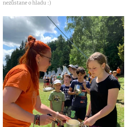
nezůstane o hladu :)