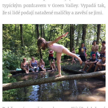
typickým pozdravem v Green Valley. Vypadá tak,
že si lidé podají natažené malíčky a zavěsí se jimi.