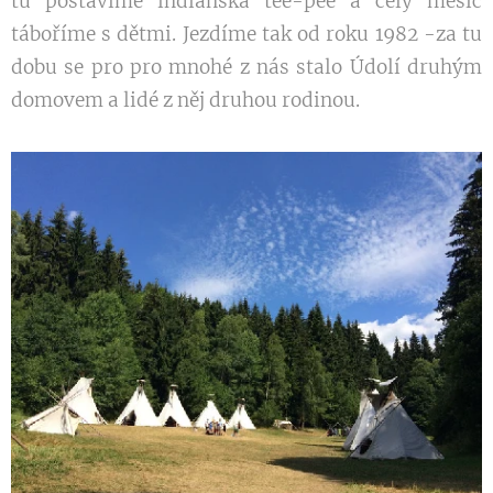
tu postavíme indiánská tee-pee a celý měsíc
táboříme s dětmi. Jezdíme tak od roku 1982 -za tu
dobu se pro pro mnohé z nás stalo Údolí druhým
domovem a lidé z něj druhou rodinou.