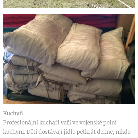
Kuchyň
Profesionální kuchaři vaří ve vojenské polní
kuchyni. Děti dostávají jídlo pětkrát denně, nikdo