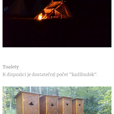
Toalety
K dispozici je dostatečný počet "kadibudek".