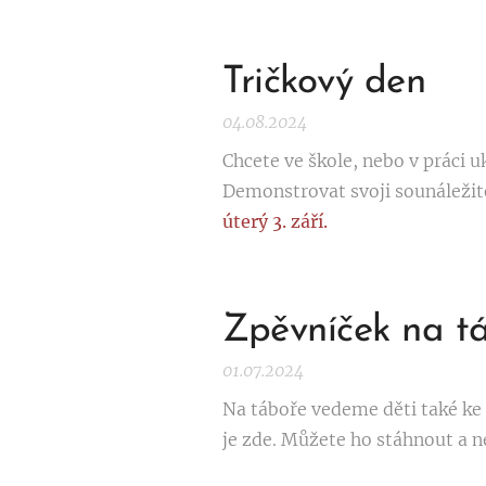
Tričkový den
04.08.2024
Chcete ve škole, nebo v práci uk
Demonstrovat svoji sounáležito
úterý 3. září.
Zpěvníček na t
01.07.2024
Na táboře vedeme děti také ke 
je zde. Můžete ho stáhnout a ne