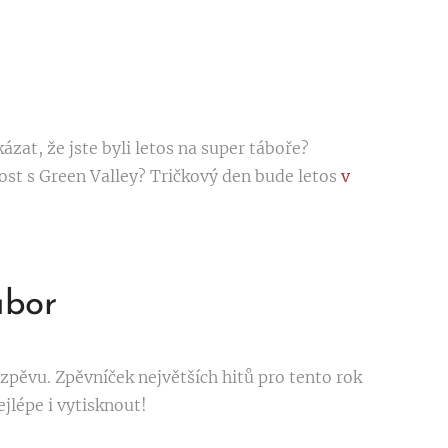
ázat, že jste byli letos na super táboře?
st s Green Valley? Tričkový den bude letos
v
ábor
zpěvu. Zpěvníček největších hitů pro tento rok
jlépe i vytisknout!